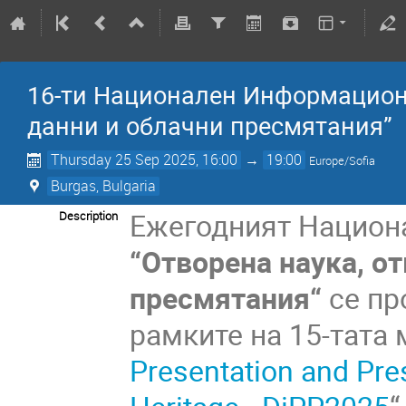
16-ти Национален Информационе
данни и oблачни пресмятания”
Thursday 25 Sep 2025, 16:00
→
19:00
Europe/Sofia
Burgas, Bulgaria
Ежегодният Национ
Description
“
О
творена наука, o
т
пресмятания“
се пр
рамките на 15-тата
Presentation and Pres