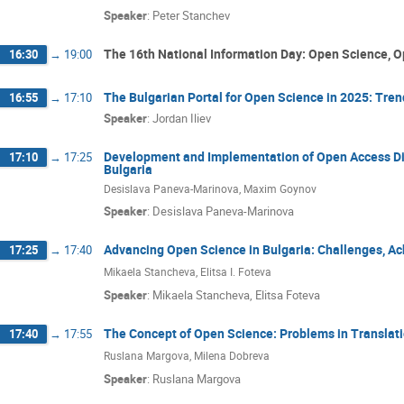
Speaker
:
Peter Stanchev
The 16th National Information Day: Open Science, 
16:30
→
19:00
The Bulgarian Portal for Open Science in 2025: Tr
16:55
→
17:10
Speaker
:
Jordan Iliev
Development and Implementation of Open Access Digita
17:10
→
17:25
Bulgaria
Desislava Paneva-Marinova, Maxim Goynov
Speaker
:
Desislava Paneva-Marinova
Advancing Open Science in Bulgaria: Challenges, A
17:25
→
17:40
Mikaela Stancheva, Elitsa I. Foteva
Speaker
:
Mikaela Stancheva, Elitsa Foteva
The Concept of Open Science: Problems in Translat
17:40
→
17:55
Ruslana Margova, Milena Dobreva
Speaker
:
Ruslana Margova