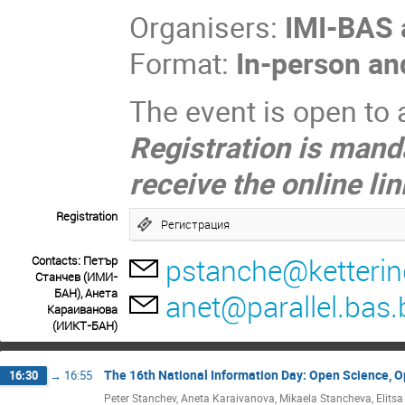
Organisers:
IMI-BAS 
Format:
In-person an
The event is open to a
Registration is manda
receive the online lin
Registration
Регистрация
pstanche@ketterin
Contacts: Петър
Станчев (ИМИ-
БАН), Анета
anet@parallel.bas.
Караиванова
(ИИКТ-БАН)
The 16th National Information Day: Open Science, 
16:30
→
16:55
Peter Stanchev, Aneta Karaivanova, Mikaela Stancheva, Elits