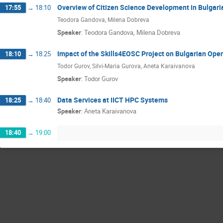
Overview of Citizen Science Development in Bulgari
17:55
→
18:10
Teodora Gandova, Milena Dobreva
Speaker
:
Teodora Gandova, Milena Dobreva
Impact of the Skills4EOSC Project on Bulgarian Ope
18:10
→
18:25
Todor Gurov, Silvi-Maria Gurova, Aneta Karaivanova
Speaker
:
Todor Gurov
Data Services at IICT HPC Systems
18:25
→
18:40
Speaker
:
Aneta Karaivanova
18:40
→
19:00