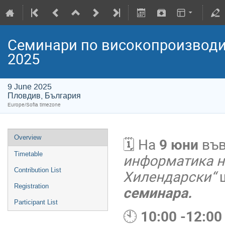
Семинари по високопроизводи
2025
9 June 2025
Пловдив, България
Europe/Sofia timezone
Overview
🗓
На
9 юни
въ
Timetable
информатика н
Contribution List
Хилендарски“
Registration
семинара.
Participant List
🕙
10:00 -12:00