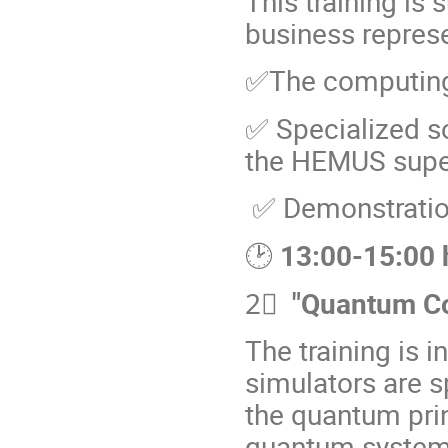
Th
is
training is 
business represe
✅Тhe computing 
✅ Specialized s
the HEMUS super
✅ Demonstration
🕑
13:00-15:00 
2⃣
"Quantum Co
The training is 
simulators are s
the quantum pri
quantum systems