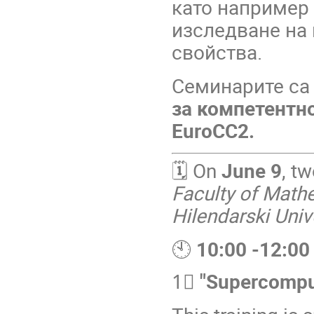
като например
изследване на 
свойства.
Семинарите са
за компетентно
EuroCC2.
🗓
On
June 9
, t
Faculty of Mathe
Hilendarski Unive
🕙
10:00 -12:00
1⃣
"Supercompu