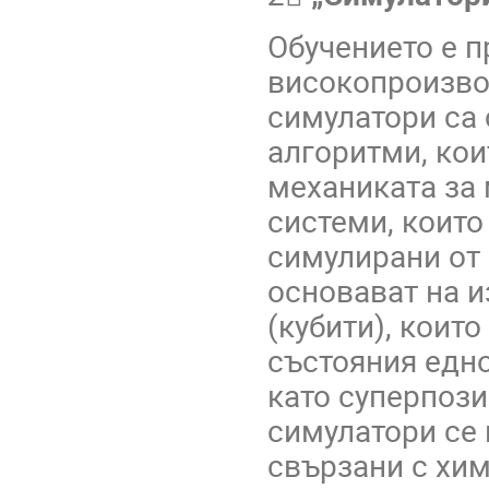
Обучението е п
високопроизво
симулатори са
алгоритми, кои
механиката за
системи, които
симулирани от 
основават на и
(кубити), коит
състояния едн
като суперпози
симулатори се 
свързани с хим