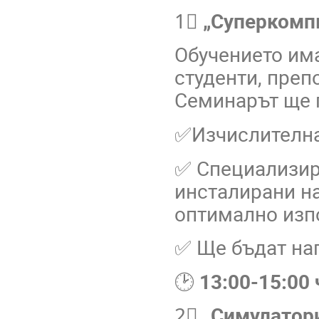
1⃣
„Суперкомп
Обучението им
студенти, преп
Семинарът ще 
✅Изчислителна
✅ С
пециализир
инсталирани н
оптимално изп
✅ Ще бъдат на
🕑
13:00-15:00 
2⃣
„Симулатор