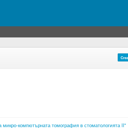
Crea
 микро-компютърната томография в стоматологията II"