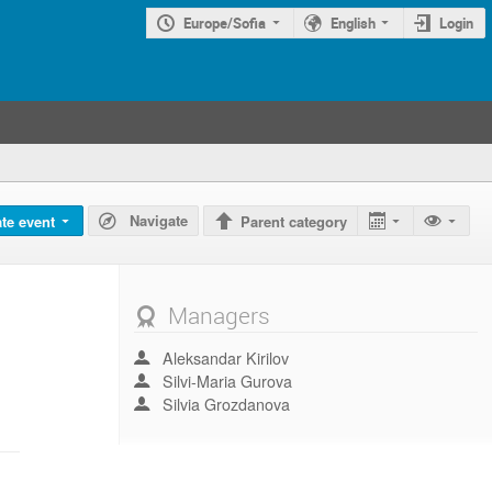
Europe/Sofia
English
Login
Navigate
te event
Parent category
Managers
Aleksandar Kirilov
Silvi-Maria Gurova
Silvia Grozdanova