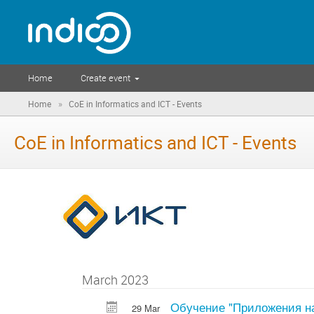
Home
Create event
»
Home
CoE in Informatics and ICT - Events
CoE in Informatics and ICT - Events
March 2023
Обучение "Приложения на
29 Mar