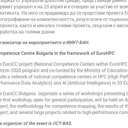
редица от уъркшопи (работни срещи), представящи дейност
рвият уъркшоп е на 23 април и е отворен за участие от вс
матиката. На него се предвижда да се представи проекта E
ртографиране на компетентността, резултатите от първон
 проекта, както и няколко големи проекта, свързани с вис
работка на големи данни.
ганизатор на мероприятието е ИИКТ-БАН.
mpetence Centre Bulgaria in the framework of EuroHPC
e EuroCC project (National Competence Centers within EuroHPC 
rizon 2020 program and co-funded by the Ministry of Education
eate a network of national competence centers in HPC (High P
formance Data Analytics) and AI (Artificial Intelligence) in 33 E
e EuroCC-Bulgaria organizes a series of workshops presenting the
 first workshop, open for general participation, will be held on 
oject, the methodology for competence mapping, the results of th
oject, and several large projects related to high-performance co
e organizer of the event is IICT-BAS.