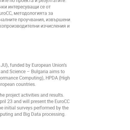
ите по проекта и резултатите.
ички интересуващи се от
uroCC, методологията за
ачалните проучвания, извършени
окопроизводителни изчисления и
JU), funded by European Union’s
 and Science – Bulgaria aims to
erformance Computing), HPDA (High
uropean countries.
 project activities and results.
April 23 and will present the EuroCC
e initial surveys performed by the
mputing and Big Data processing.