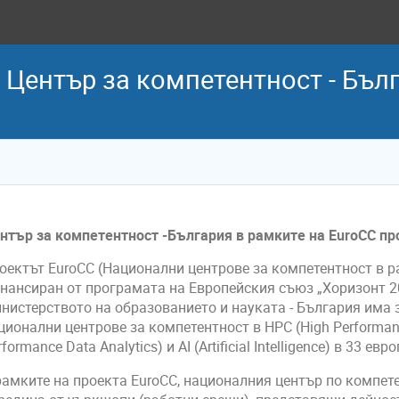
 Център за компетентност - Бъл
нтър за компетентност -България в рамките на EuroCC пр
оектът EuroCC (Национални центрове за компетентност в р
нансиран от програмата на Европейския съюз „Хоризонт 2
нистерството на образованието и науката - България има 
ционални центрове за компетентност в HPC (High Performan
rformance Data Analytics) и AI (Artificial Intelligence) в 33 е
рамките на проекта EuroCC, националния център по компет