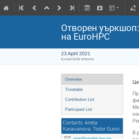
Отворен уъркшоп:
на EuroHPC
23 April 2021
Europe/Sofia timezone
Overview
Це
Timetable
Пр
Contribution List
фи
Ми
Participant List
на
Pe
Contacts: Aneta
Karaivanova, Todor Gurov
В 
anet@parallel.bas.bg