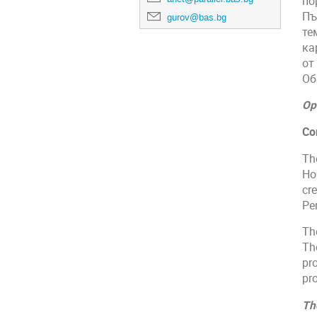
по
Пъ
gurov@bas.bg
те
ка
от
Об
Ор
Co
Th
Ho
cr
Per
Th
The
pr
pr
Th