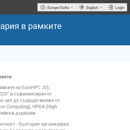
Europe/Sofia
English
Login
гария в рамките
оекта
амките на EuroHPC JU),
020“ и съфинансиран от
за цел да създаде мрежа от
ce Computing), HPDA (High
вропейски държави.
ентност - България организирва