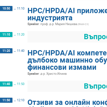
HPC/HPDA/AI приложен
10:50
→
11:10
индустрията
Speaker
:
проф. д-р. Мария Нишева
(ФМИ-СУ)
Въпро
11:10
→
11:20
HPC/HPDA/AI компете
11:20
→
11:40
дълбоко машинно обуч
финансови измами
Speaker
:
д-р. Христо Илиев
Въпро
11:40
→
11:50
Отзиви за онлайн конф
11:50
→
12:10