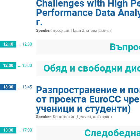
Challenges with High P
Performance Data Analy
г.
Speaker
:
проф. дн. Надя Златева
(ФМИ-СУ)
Въпро
12:10
→
12:30
Обяд и свободни ди
12:30
→
13:30
Разпространение и по
13:30
→
13:45
от проекта EuroCC чре
ученици и студенти)
Speaker
:
Константин Делчев, докторант
Следобедна 
13:30
→
17:00