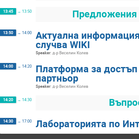
Предложения 
13:45
→
13:50
Актуална информация 
13:50
→
14:00
случва WIKI
Speaker
:
д-р Веселин Колев
Платформа за достъп
14:00
→
14:20
партньор
Speaker
:
д-р Веселин Колев
Въпро
14:20
→
14:30
Лабораторията по Ин
14:30
→
17:00