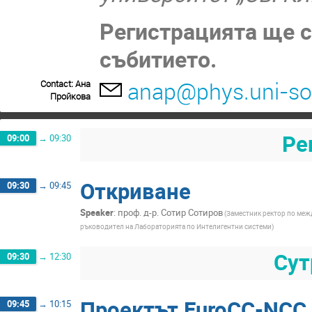
Регистрацията ще с
събитието.
anap@phys.uni-so
Contact: Ана
Пройкова
Ре
09:00
→
09:30
Откриване
09:30
→
09:45
Speaker
:
проф. д-р. Сотир Сотиров
(Заместник ректор по меж
ръководител на Лабораторията по Интелигентни системи)
Сут
09:30
→
12:30
Проектът EuroCC-NCC 
09:45
→
10:15