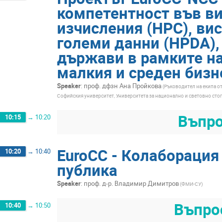
компетентност във в
изчисления (HPC), ви
големи данни (HPDA), 
държави в рамките на
малкия и среден бизн
Speaker
:
проф. дфзн Ана Пройкова
(Ръководител на екипа о
Софийския университет, Университетa за национално и световно сто
Въпро
10:15
→
10:20
EuroCC - Колаборация
10:20
→
10:40
публика
Speaker
:
проф. д-р. Владимир Димитров
(ФМИ-СУ)
Въпро
10:40
→
10:50