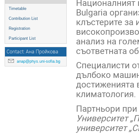
Националният 
Bulgaria орган
Timetable
клъстерите за 
Contribution List
високопроизво
Registration
анализ на голе
Participant List
съответната об
Contact: Ана Пройкова
anap@phys.uni-sofia.bg
Специалисти от
дълбоко машин
достиженията в
климатология.
Партньори при 
Университет „П
университет „С