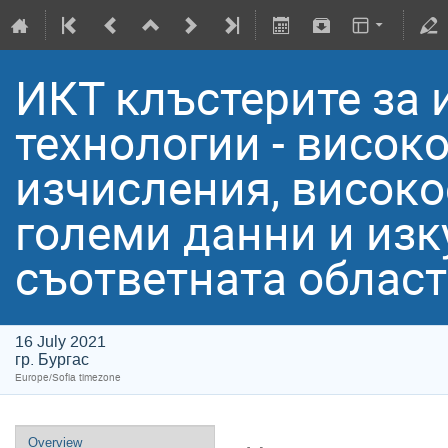
ИКТ клъстерите за 
технологии - висо
изчисления, високо
големи данни и изк
съответната област
16 July 2021
гр. Бургас
Europe/Sofia timezone
Overview