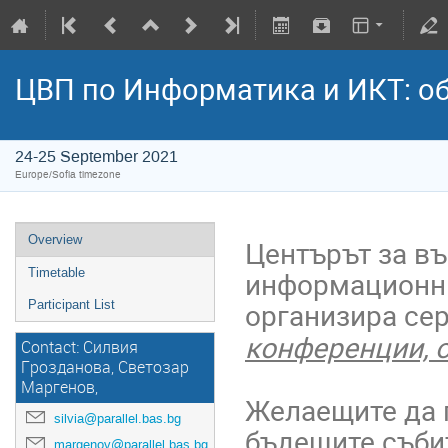
ЦВП по Информатика и ИКТ: о
24-25 September 2021
Europe/Sofia timezone
Overview
Центърът за в
информационни
Timetable
организира сер
Participant List
конференции, о
Contact: Силвия
Грозданова, Светозар
Маргенов,
Желаещите да 
silvia@parallel.bas.bg
бъдещите събит
margenov@parallel.bas.bg