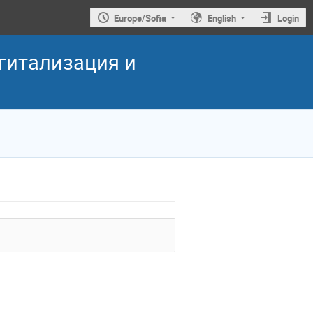
Europe/Sofia
English
Login
игитализация и