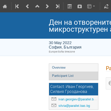
Ден на отворенит
микроструктурен 
30 May 2022
София, България
Europe/Sofia timezone
Pa
Overview
Participant List
Contact: Иван Георгиев,
Силвия Грозданова
ivan.georgiev@parallel.bas.bg
silvia@parallel.bas.bg