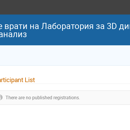
е врати на Лаборатория за 3D д
анализ
rticipant List
There are no published registrations.