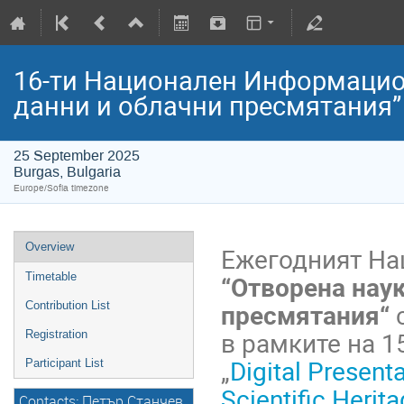
16-ти Национален Информацион
данни и oблачни пресмятания”
25 September 2025
Burgas, Bulgaria
Europe/Sofia timezone
Overview
Ежегодният На
“
О
творена наук
Timetable
пресмятания“
с
Contribution List
в рамките на 
Registration
„
Digital Present
Participant List
Scientific Heri
Contacts: Петър Станчев