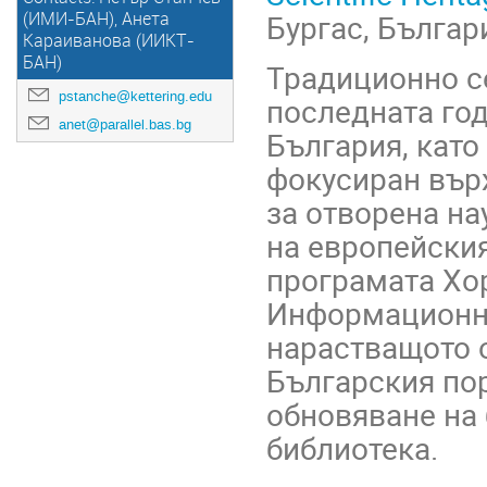
Бургас, Българ
(ИМИ-БАН), Анета
Караиванова (ИИКТ-
БАН)
Традиционно с
pstanche@kettering.edu
последната год
anet@parallel.bas.bg
България, като
фокусиран вър
за отворена на
на европейски
програмата Хор
Информационни
нарастващото 
Българския пор
обновяване на
библиотека.