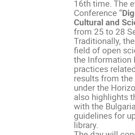
16th time. The ev
Conference “
Dig
Cultural and Sc
from 25 to 28 Se
Traditionally, t
field of open sc
the Information 
practices relat
results from th
under the Hori
also highlights
with the Bulgar
guidelines for u
library.
The day will con