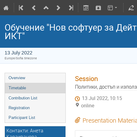
Обучение "Нов софтуер за Дей
ИКТ"
13 July 2022
Europe/Sofia timezone
Session
Overview
Политики, достъп и изпол
Timetable
13 Jul 2022, 10:15
Contribution List
online
Registration
Participant List
Presentation Materi
Контакти: Анета
Караиванова