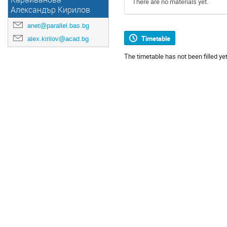
There are no materials yet.
Александър Кирилов
anet@parallel.bas.bg
Timetable
alex.kirilov@acad.bg
The timetable has not been filled yet