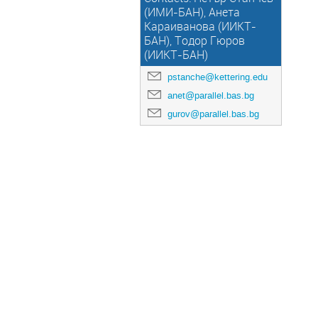
(ИМИ-БАН), Анета
Караиванова (ИИКТ-
БАН), Тодор Гюров
(ИИКТ-БАН)
pstanche@kettering.edu
anet@parallel.bas.bg
gurov@parallel.bas.bg