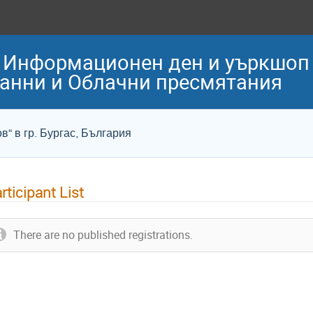
 Информационен ден и уъркшоп
данни и Облачни пресмятания
“ в гр. Бургас, България
rticipant List
There are no published registrations.