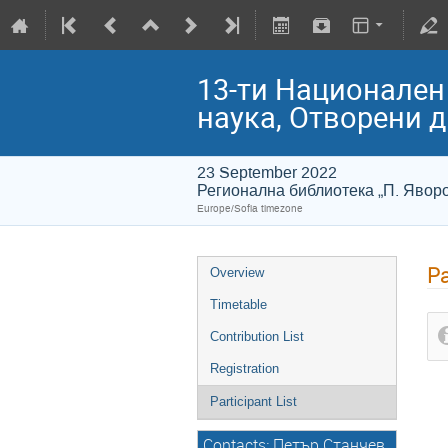
13-ти Национален
наука, Отворени 
23 September 2022
Регионална библиотека „П. Яворов
Europe/Sofia timezone
Pa
Overview
Timetable
Contribution List
Registration
Participant List
Contacts: Петър Станчев