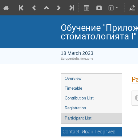
Обучение "Прило
стоматологията I"
18 March 2023
Europe/Sofia timezone
Pa
Overview
Timetable
Contribution List
Registration
Participant List
Contact: Иван Георгиев