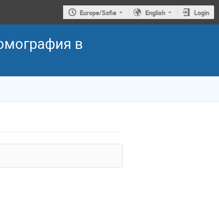
Europe/Sofia
English
Login
омография в