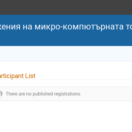
жения на микро-компютърната т
rticipant List
There are no published registrations.