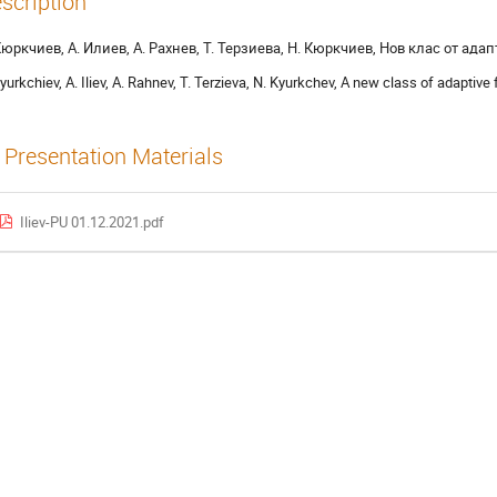
scription
Кюркчиев, А. Илиев, А. Рахнев, Т. Терзиева, Н. Кюркчиев, Нов клас от а
Kyurkchiev, A. Iliev, A. Rahnev, T. Terzieva, N. Kyurkchev, A new class of adaptive
Presentation Materials
Iliev-PU 01.12.2021.pdf