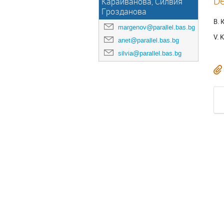
De
Караиванова, Силвия
Грозданова
В. 
margenov@parallel.bas.bg
V. 
anet@parallel.bas.bg
silvia@parallel.bas.bg