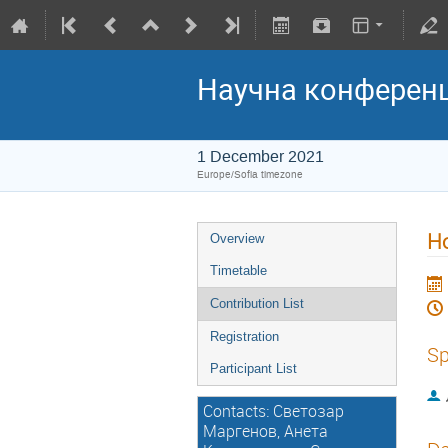
Научна конференц
1 December 2021
Europe/Sofia timezone
Н
Overview
Timetable
Contribution List
Registration
Sp
Participant List
Contacts: Светозар
Маргенов, Анета