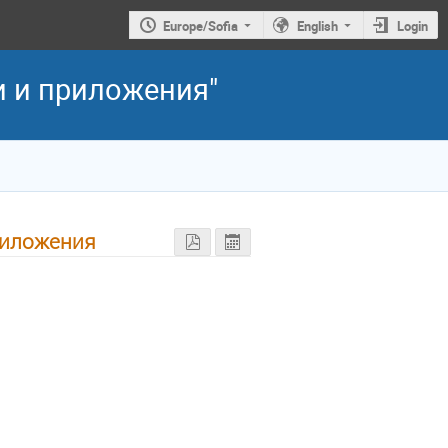
Europe/Sofia
English
Login
и и приложения"
риложения