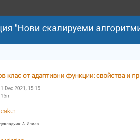
ия "Нови скалируеми алгоритм
ов клас от адаптивни функции: свойства и п
1 Dec 2021, 15:15
15m
eaker
докладчик: А. Илиев